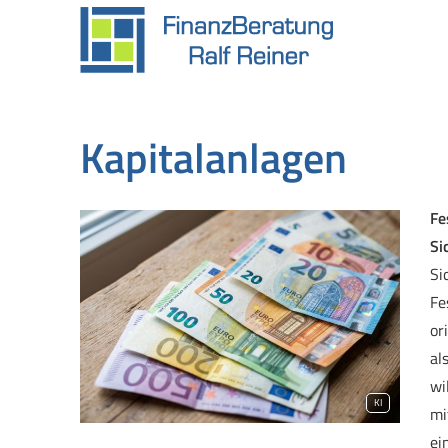
Kapitalanlagen
Fe
Si
Si
Fe
or
al
wi
KI
mi
ei